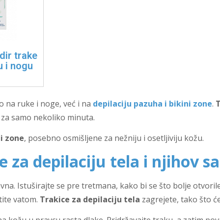
dir trake
u i nogu
 na ruke i noge, već i na
depilaciju pazuha i bikini zone
.
T
 za samo nekoliko minuta.
ni zone
, posebno osmišljene za nežniju i osetljiviju kožu.
e za depilaciju tela i njihov s
na. Istuširajte se pre tretmana, kako bi se što bolje otvorile
stite vatom.
Trakice za depilaciju tela
zagrejete, tako što ć