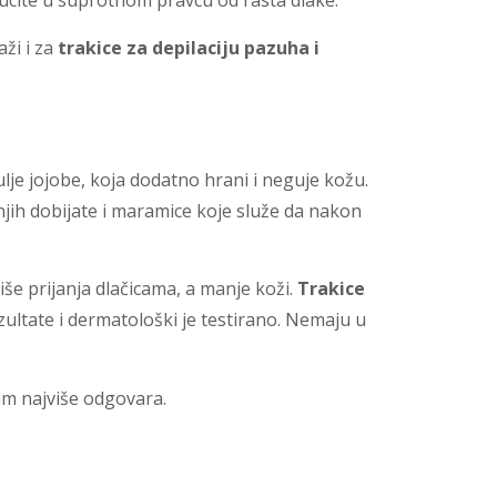
ovucite u suprotnom pravcu od rasta dlake.
aži i za
trakice za depilaciju pazuha i
 ulje jojobe, koja dodatno hrani i neguje kožu.
jih dobijate i maramice koje služe da nakon
Više prijanja dlačicama, a manje koži.
Trakice
ultate i dermatološki je testirano. Nemaju u
am najviše odgovara.