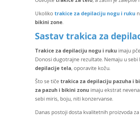
Odvojite
trakice za telo
, a zatim je zalepit
Ukoliko
trakice za depilaciju nogu i ruku
ni
bikini zone
.
Sastav trakica za depilac
Trakice za depilaciju nogu i ruku
imaju pčel
Donosi dugotrajne rezultate. Nemaju u sebi b
depilacije tela
, oporavite kožu.
Što se tiče
trakica za depilaciju pazuha i b
za pazuh i bikini zonu
imaju ekstrat nevena,
sebi miris, boju, niti konzervanse.
Danas postoji dosta kvalitetnih proizvoda z