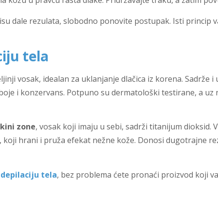
e na kožu u pravcu rasta dlake. Pridržavajte traku, a zatim p
su dale rezulata, slobodno ponovite postupak. Isti princip v
iju tela
jinji vosak, idealan za uklanjanje dlačica iz korena. Sadrže i
oje i konzervans. Potpuno su dermatološki testirane, a uz n
ikini zone
, vosak koji imaju u sebi, sadrži titanijum dioksid. 
 koji hrani i pruža efekat nežne kože. Donosi dugotrajne rez
a
depilaciju tela
, bez problema ćete pronaći proizvod koji v