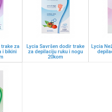
 trake za
Lycia Savršen dodir trake
Lycia Ne
i bikini
za depilaciju ruku i nogu
depila
om
20kom