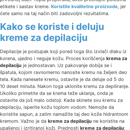
etikete i sastav kreme.
Koristite kvalitetne proizvode
, jer
ćete samo na taj način biti zadovoljni rezultatima.
Kako se koriste i deluju
kreme za depilaciju
Depilacije je postupak koji pored toga što izvlači dlaku iz
korena, ujedno i neguje kožu. Proces korišćenja
krema za
depilaciju
je jednostavan. Uz pakovanje dobija se i
špatula, kojom ravnomerno nanosite kremu na željeni deo
tela. Kada nanesete kremu, ostavite je da deluje od 5 do
10 deset minuta. Nakon toga uklonite kremu za depiliranje.
Ukoliko primetite da se krema teže uklanja, onda je
ostavite da još malo odstoji. Kada skinete svu kremu za
depilaciju, isperite kožu toplom vodom. Nemojte da
koristite sapun, a zatim namažite taj deo kože hidrantnom
kremom. Važno je da
kreme za depilaciju
ne koristite na
upaljenoj i izritiranoj koži. Prednosti
kreme za depilaciju
: