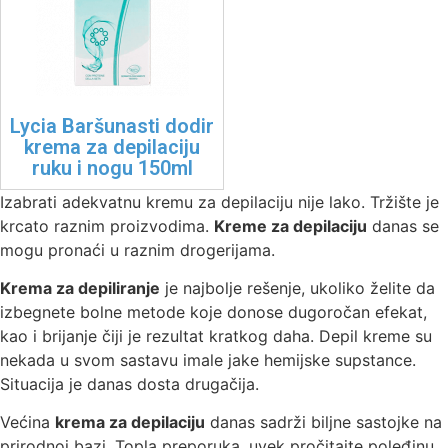
Lycia Baršunasti dodir
krema za depilaciju
ruku i nogu 150ml
Izabrati adekvatnu kremu za depilaciju nije lako. Tržište je
krcato raznim proizvodima.
Kreme za depilaciju
danas se
mogu pronaći u raznim drogerijama.
Krema za depiliranje
je najbolje rešenje, ukoliko želite da
izbegnete bolne metode koje donose dugoročan efekat,
kao i brijanje čiji je rezultat kratkog daha. Depil kreme su
nekada u svom sastavu imale jake hemijske supstance.
Situacija je danas dosta drugačija.
Većina
krema za depilaciju
danas sadrži biljne sastojke na
prirodnoj bazi. Topla preporuka, uvek pročitajte poleđinu